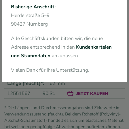
0260
Bisherige Anschrift:
spiral
Herderstraße 5–9
26 mm
90427 Nürnberg
62 mm
Alle Geschäftskunden bitten wir, die neue
12551550
90 St.
JETZT KAUFEN
Adresse entsprechend in den
Kundenkarteien
0330
und Stammdaten
anzupassen.
spiral
Vielen Dank für Ihre Unterstützung.
33 mm
62 mm
12551567
90 St.
JETZT KAUFEN
* Die Längen- und Durchmesserangaben sind Zirkawerte im
Verwendungszustand (feucht). Bei dem Rohstoff (Polyvinyl-
Alkohol-Schaumstoff) handelt es sich um elastisches Material,
bei welchem geringfügige Abweichungen auftreten können.