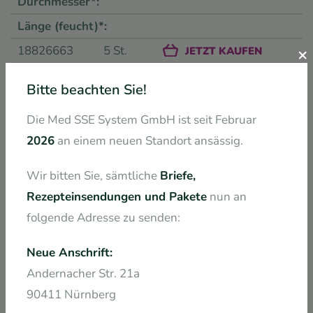
18826663
5 St.
×
JETZT KAUFEN
0153
Bitte beachten Sie!
spiral
Die Med SSE System GmbH ist seit Februar
15 mm
2026
an einem neuen Standort ansässig.
40 mm
12551509
90 Stk.
JETZT KAUFEN
Wir bitten Sie, sämtliche
Briefe,
Rezepteinsendungen und Pakete
nun an
0220
folgende Adresse zu senden:
spiral
22 mm
Neue Anschrift:
62 mm
Andernacher Str. 21a
90411 Nürnberg
12551544
90 St.
JETZT KAUFEN