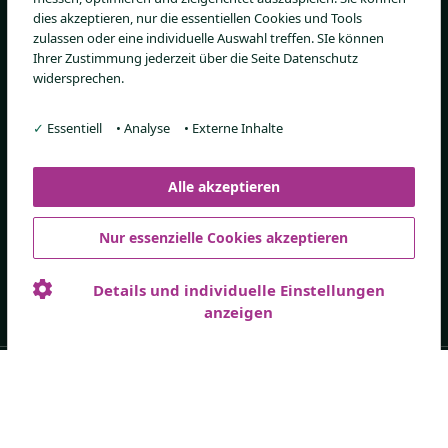
Fachkreise
dies akzeptieren, nur die essentiellen Cookies und Tools
zulassen oder eine individuelle Auswahl treffen. SIe können
Verordnungsempfehlung
Ihrer Zustimmung jederzeit über die Seite Datenschutz
widersprechen.
PZN-Katalog
Ärztestudien
✓
Essentiell
•
Analyse
•
Externe Inhalte
Alle akzeptieren
Bezugsquellen
Nur essenzielle Cookies akzeptieren
Online-Shop
Details und individuelle Einstellungen
anzeigen
© Med SSE, 2026
Datenschutzerklärung
Impressum
Med SSE System GmbH, Andernacher Str. 21a, 90411 Nürnberg
Impressum
Datenschutz
AGB
Kontakt