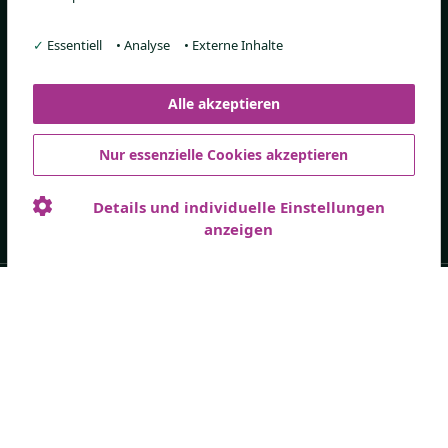
Ärztestudien
✓
Essentiell
•
Analyse
•
Externe Inhalte
Alle akzeptieren
Bezugsquellen
Nur essenzielle Cookies akzeptieren
Online-Shop
Details und individuelle Einstellungen
anzeigen
© Med SSE, 2026
Datenschutzerklärung
Impressum
Med SSE System GmbH, Andernacher Str. 21a, 90411 Nürnberg
Impressum
Datenschutz
AGB
Kontakt