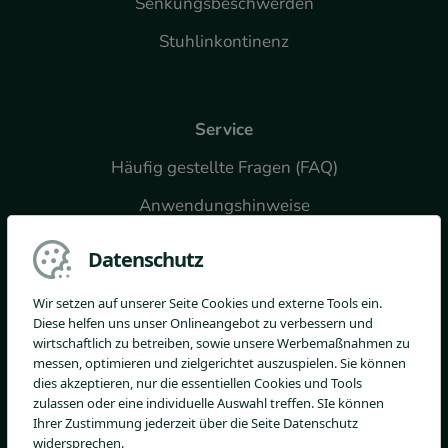
Senkungsbeschwerden
Stuhlinkontinenz
Service
Häufig gestellte Fragen (FAQ)
Anwendungshinweise
Downloads
Datenschutz
Widerrufsformular
Wir setzen auf unserer Seite Cookies und externe Tools ein.
Diese helfen uns unser Onlineangebot zu verbessern und
wirtschaftlich zu betreiben, sowie unsere Werbemaßnahmen zu
messen, optimieren und zielgerichtet auszuspielen. Sie können
Fachkreise
dies akzeptieren, nur die essentiellen Cookies und Tools
zulassen oder eine individuelle Auswahl treffen. SIe können
Verordnungsempfehlung
Ihrer Zustimmung jederzeit über die Seite Datenschutz
PZN-Katalog
widersprechen.