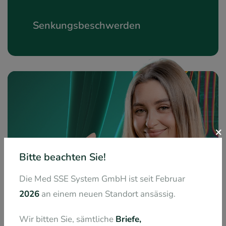
Senkungsbeschwerden
×
Bitte beachten Sie!
Die Med SSE System GmbH ist seit Februar
2026
an einem neuen Standort ansässig.
Wir bitten Sie, sämtliche
Briefe,