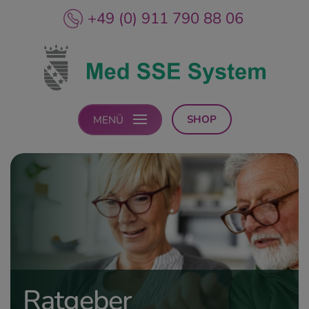
+49 (0) 911 790 88 06
SHOP
MENÜ
Ratgeber