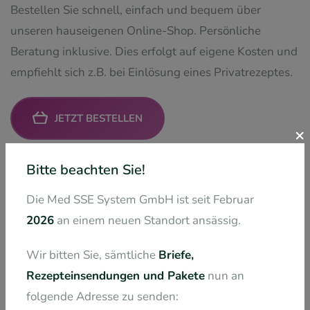
Bestellen Sie schnell, einfach und bequem über
unseren hauseigenen Online-Shop. Persönliche
Beratung inklusive. Dies erfolgt auf eigene Kosten und
empfiehlt sich z.B. bei Einlösung eines Privatrezeptes.
JETZT BESTELLEN
×
Bitte beachten Sie!
FÜR WIEDERVERKÄUFER
Die Med SSE System GmbH ist seit Februar
2026
an einem neuen Standort ansässig.
Wir bitten Sie, sämtliche
Briefe,
Rezepteinsendungen und Pakete
nun an
folgende Adresse zu senden: