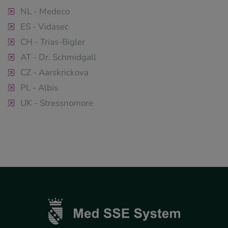
NL - Medeco
ES - Vidasec
CH - Trias-Bigler
AT - Dr. Schmidgall
CZ - Aarskrickova
PL - Albis
UK - Stressnomore