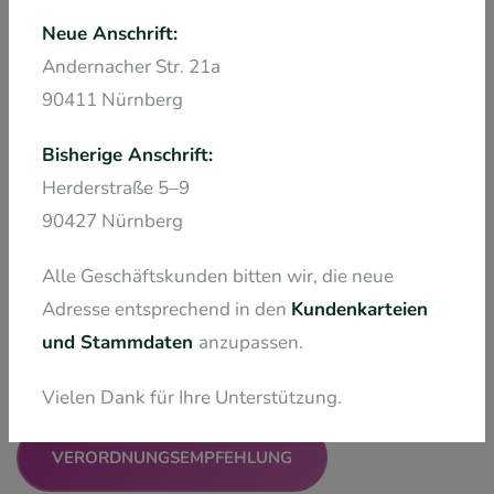
Neue Anschrift:
Andernacher Str. 21a
90411 Nürnberg
Bisherige Anschrift:
Herderstraße 5–9
90427 Nürnberg
Per Post
Alle Geschäftskunden bitten wir, die neue
Sie schicken uns das Rezept. Gerne kümmern wir uns
Adresse entsprechend in den
Kundenkarteien
um die Abwicklung mit Ihrer Krankenkasse und liefern
und Stammdaten
anzupassen.
direkt nach Genehmigung in neutraler
Versandverpackung an Sie aus.
Vielen Dank für Ihre Unterstützung.
VERORDNUNGSEMPFEHLUNG