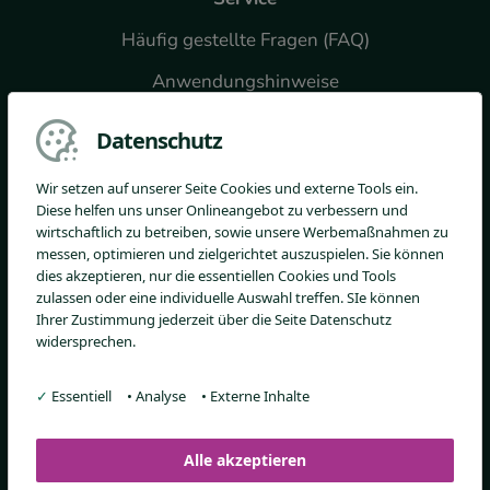
Häufig gestellte Fragen (FAQ)
Anwendungshinweise
Downloads
Datenschutz
Widerrufsformular
Wir setzen auf unserer Seite Cookies und externe Tools ein.
Diese helfen uns unser Onlineangebot zu verbessern und
wirtschaftlich zu betreiben, sowie unsere Werbemaßnahmen zu
messen, optimieren und zielgerichtet auszuspielen. Sie können
Fachkreise
dies akzeptieren, nur die essentiellen Cookies und Tools
zulassen oder eine individuelle Auswahl treffen. SIe können
Verordnungsempfehlung
Ihrer Zustimmung jederzeit über die Seite Datenschutz
widersprechen.
PZN-Katalog
Ärztestudien
✓
Essentiell
•
Analyse
•
Externe Inhalte
Alle akzeptieren
Bezugsquellen