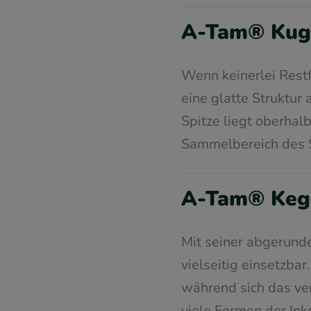
A-Tam® Kuge
Wenn keinerlei Rest
eine glatte Struktur
Spitze liegt oberhal
Sammelbereich des St
A-Tam® Kegel
Mit seiner abgerund
vielseitig einsetzba
während sich das ve
viele Formen der Ink