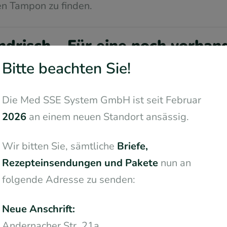
en Tampon zu finden.
drisch – Für eine noch vorhan
n
Bitte beachten Sie!
eal, wenn der Schließmuskel zwar noch teilweise f
Die Med SSE System GmbH ist seit Februar
ug ist, um eine zuverlässige Abdichtung zu gewäh
2026
an einem neuen Standort ansässig.
bietet hier eine Unterstützung, die sich gut in de
Wir bitten Sie, sämtliche
Briefe,
.
Rezepteinsendungen und Pakete
nun an
rm ist bei den meisten Diagnosen die effektivst
folgende Adresse zu senden:
g analer Inkontinenz.
Neue Anschrift:
Andernacher Str. 21a