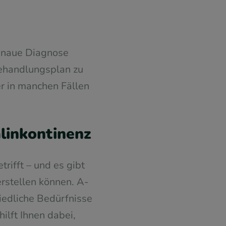
 genaue Diagnose
 Behandlungsplan zu
r in manchen Fällen
linkontinenz
rifft – und es gibt
erstellen können. A-
iedliche Bedürfnisse
lft Ihnen dabei,