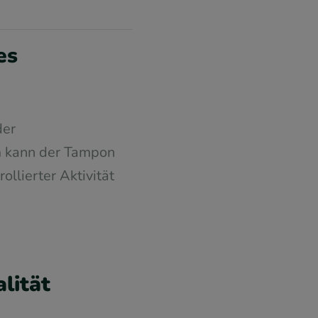
es
der
m kann der Tampon
llierter Aktivität
lität