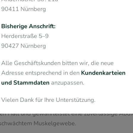
l – Die Lösung bei anspruchsv
90411 Nürnberg
igen Rillen auf der Oberfläche wird eine druckfre
Bisherige Anschrift:
icht. Der Spiral-Tampon eignet sich besonders fü
Herderstraße 5–9
 leichter bis mittelschwerer Diarrhoe eine Möglich
90427 Nürnberg
llen abzuleiten – für ein sicheres und angenehme
Alle Geschäftskunden bitten wir, die neue
Adresse entsprechend in den
Kundenkarteien
av – Für eine konvexe Muskel
und Stammdaten
anzupassen.
peziell für Menschen mit einer konvexen Ausform
Vielen Dank für Ihre Unterstützung.
ckelt worden. Seine taillierte Form passt sich d
ren Halt und gewährleistet eine zuverlässige Abdi
eschwächtem Muskelgewebe.